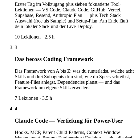
Erster Tag im Vollzugang plus sieben fokussierte Tool-
Lektionen — VS Code, Claude Code, GitHub, Vercel,
Supabase, Resend, Anthropic-Plan — plus Tech-Stack-
Auswahl (free als Sample) und Setup-Plan. Am Ende läuft
dein lokaler Stack und der Live-Deploy.
10
Lektionen ·
2.5
h
3
Das becoss Coding Framework
Das Framework von A bis Z: was du runterlädst, welche acht
Skills und drei Subagents drin sind, wie du Specs schreibst,
Feature-Files anlegst, Dependencies planst — und das
Framework um eigene Skills erweiterst.
7
Lektionen ·
3.5
h
4
Claude Code — Vertiefung für Power-User
Hooks, MCP, Parent-Child-Patterns, Context-Window-
Management, Prompt-Engineering+Caching — plus die drei