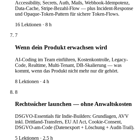
Accessibility, Secrets, Auth, Mails, Webhook-Idempotenz,
Data-Cache, Stripe-Bezahl-Flow — plus Incident-Response
und Opaque-Token-Pattern für sichere Token-Flows.
16
Lektionen ·
8
h
7
Wenn dein Produkt erwachsen wird
AI-Coding im Team einführen, Kostenkontrolle, Legacy-
Code, Realtime, Multi-Tenant, DB-Skalierung — was
kommt, wenn das Produkt nicht mehr nur dir gehört.
8
Lektionen ·
4
h
8
Rechtssicher launchen — ohne Anwaltskosten
DSGVO-Essentials für Indie-Builders: Grundlagen, AVV
inkl. Drittland-Transfers, EU AI Act, Cookie-Consent,
DSGVO-am-Code (Datenexport + Löschung + Audit-Trail).
5
Lektionen ·
2.5
h