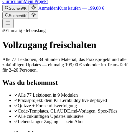
Curriculum
Mein Projekt
Anmelden
Kurs kaufen —
199,00 €
Suchen
⌘K
Suchen
⌘K
Einmalig · lebenslang
Vollzugang freischalten
Alle
77
Lektionen,
34
Stunden Material, das Praxisprojekt und alle
zukünftigen Updates — einmalig
199,00 €
solo oder im Team-Tarif
für 2–20 Personen.
Was du bekommst
Alle 77 Lektionen in 9 Modulen
Praxisprojekt: dein KI-Lernbuddy live deployed
Quizze + Fortschrittsverfolgung
Code-Templates, CLAUDE.md-Vorlagen, Spec-Files
Alle zukünftigen Updates inklusive
Lebenslanger Zugang — kein Abo