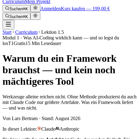
Curriculum
Mein Projekt
Anmelden
Kurs kaufen —
199,00 €
Suchen
⌘K
Suchen
⌘K
Start
Curriculum
Lektion 1.5
Modul
1
·
Was AI-Coding wirklich kann — und so legst du
los
T1
Gratis
15
Min Lesedauer
Warum du ein Framework
brauchst — und kein noch
mächtigeres Tool
Werkzeuge alleine reichen nicht. Ohne Methode produzierst du auch
mit Claude Code nur größere Artefakte. Was ein Framework liefert
— und was nicht.
Von
Lars Bertram
· Stand:
August 2026
In dieser Lektion:
Claude
Anthropic