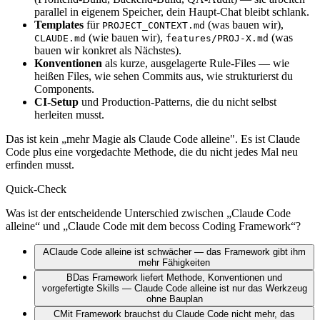
parallel in eigenem Speicher, dein Haupt-Chat bleibt schlank.
Templates
für
(was bauen wir),
PROJECT_CONTEXT.md
(wie bauen wir),
(was
CLAUDE.md
features/PROJ-X.md
bauen wir konkret als Nächstes).
Konventionen
als kurze, ausgelagerte Rule-Files — wie
heißen Files, wie sehen Commits aus, wie strukturierst du
Components.
CI-Setup
und Production-Patterns, die du nicht selbst
herleiten musst.
Das ist kein „mehr Magie als Claude Code alleine". Es ist Claude
Code plus eine vorgedachte Methode, die du nicht jedes Mal neu
erfinden musst.
Quick-Check
Was ist der entscheidende Unterschied zwischen „Claude Code
alleine“ und „Claude Code mit dem becoss Coding Framework“?
A
Claude Code alleine ist schwächer — das Framework gibt ihm
mehr Fähigkeiten
B
Das Framework liefert Methode, Konventionen und
vorgefertigte Skills — Claude Code alleine ist nur das Werkzeug
ohne Bauplan
C
Mit Framework brauchst du Claude Code nicht mehr, das