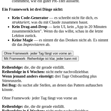
committest, wie ein guter PR-Titel aussieht.
Ein Framework ist drei Dinge nicht:
Kein Code-Generator
— es schreibt nicht für dich, es
strukturiert
, was du mit Claude zusammen baust.
Kein Drag-and-Drop
— kein UI, kein „App in 20 Minuten
zusammenklicken". Wenn du das willst, schau in die letzte
Lektion zurück.
Keine Magie
— es nimmt dir das Denken nicht ab. Es nimmt
dir das
Improvisieren
ab.
Ohne Framework
·
jeder Tag fängt von vorne an
Mit Framework
·
Reihenfolge ist klar, jeder kann mit
Reihenfolge:
die, die dir gerade einfällt.
Reihenfolge in 6 Wochen:
nicht mehr nachvollziehbar.
Wenn jemand anders einsteigt:
drei Tage Onboarding plus
Stirnrunzeln.
Bei Bug:
du suchst alle Stellen, an denen das Pattern auftauchen
könnte.
Ohne Framework
·
jeder Tag fängt von vorne an
Reihenfolge:
die, die dir gerade einfällt.
Reihenfolge in 6 Wochen:
nicht mehr nachvollziehbar.