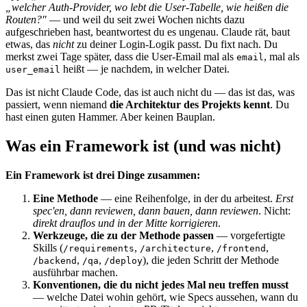
„welcher Auth-Provider, wo lebt die User-Tabelle, wie heißen die
Routen?"
— und weil du seit zwei Wochen nichts dazu
aufgeschrieben hast, beantwortest du es ungenau. Claude rät, baut
etwas, das
nicht
zu deiner Login-Logik passt. Du fixt nach. Du
merkst zwei Tage später, dass die User-Email mal als
, mal als
email
heißt — je nachdem, in welcher Datei.
user_email
Das ist nicht Claude Code, das ist auch nicht du — das ist das, was
passiert, wenn niemand
die Architektur des Projekts kennt
. Du
hast einen guten Hammer. Aber keinen Bauplan.
Was ein Framework ist (und was nicht)
Ein Framework ist drei Dinge zusammen:
Eine Methode
— eine Reihenfolge, in der du arbeitest.
Erst
spec'en, dann reviewen, dann bauen, dann reviewen
. Nicht:
direkt drauflos und in der Mitte korrigieren
.
Werkzeuge, die zu der Methode passen
— vorgefertigte
Skills (
,
,
,
/requirements
/architecture
/frontend
,
,
), die jeden Schritt der Methode
/backend
/qa
/deploy
ausführbar machen.
Konventionen, die du nicht jedes Mal neu treffen musst
— welche Datei wohin gehört, wie Specs aussehen, wann du