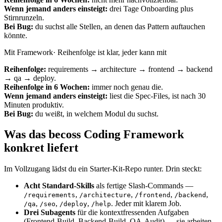
Wenn jemand anders einsteigt:
drei Tage Onboarding plus
Stirnrunzeln.
Bei Bug:
du suchst alle Stellen, an denen das Pattern auftauchen
könnte.
Mit Framework
·
Reihenfolge ist klar, jeder kann mit
Reihenfolge:
requirements → architecture → frontend → backend
→ qa → deploy.
Reihenfolge in 6 Wochen:
immer noch genau die.
Wenn jemand anders einsteigt:
liest die Spec-Files, ist nach 30
Minuten produktiv.
Bei Bug:
du weißt, in welchem Modul du suchst.
Was das becoss Coding Framework
konkret liefert
Im Vollzugang lädst du ein Starter-Kit-Repo runter. Drin steckt:
Acht Standard-Skills
als fertige Slash-Commands —
,
,
,
,
/requirements
/architecture
/frontend
/backend
,
,
,
. Jeder mit klarem Job.
/qa
/seo
/deploy
/help
Drei Subagents
für die kontextfressenden Aufgaben
(Frontend-Build, Backend-Build, QA-Audit) — sie arbeiten