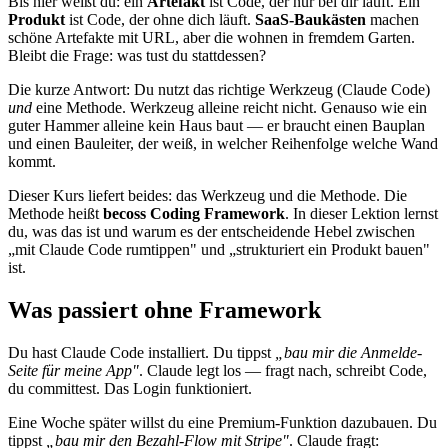
Bis hier weißt du: ein
Artefakt
ist Code, der nur bei dir läuft. Ein
Produkt
ist Code, der ohne dich läuft.
SaaS-Baukästen
machen
schöne Artefakte mit URL, aber die wohnen in fremdem Garten.
Bleibt die Frage: was tust du stattdessen?
Die kurze Antwort: Du nutzt das richtige Werkzeug (Claude Code)
und
eine Methode. Werkzeug alleine reicht nicht. Genauso wie ein
guter Hammer alleine kein Haus baut — er braucht einen Bauplan
und einen Bauleiter, der weiß, in welcher Reihenfolge welche Wand
kommt.
Dieser Kurs liefert beides: das Werkzeug und die Methode. Die
Methode heißt
becoss Coding Framework
. In dieser Lektion lernst
du, was das ist und warum es der entscheidende Hebel zwischen
„mit Claude Code rumtippen" und „strukturiert ein Produkt bauen"
ist.
Was passiert ohne Framework
Du hast Claude Code installiert. Du tippst
„bau mir die Anmelde-
Seite für meine App"
. Claude legt los — fragt nach, schreibt Code,
du committest. Das Login funktioniert.
Eine Woche später willst du eine Premium-Funktion dazubauen. Du
tippst
„bau mir den Bezahl-Flow mit Stripe"
. Claude fragt: